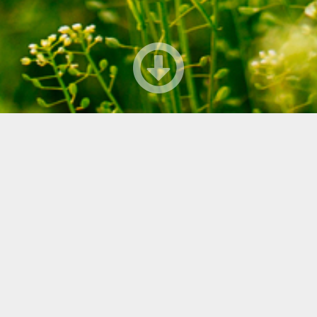
taikakuu_420x310