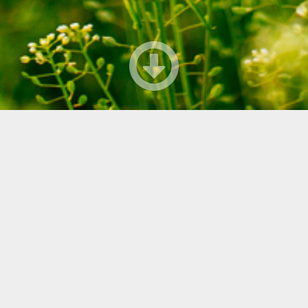
jukkapoika_420x310